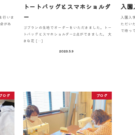
トートバッグとスマホショルダ
入園
ー
を行いま
入園入
機会があ
ただい
ゴブランの生地でオーダーをいただきました。トー
で持って
トバッグとスマホショルダー2点ができました。 大
きな花 […]
2023.5.9
ブログ
ブログ