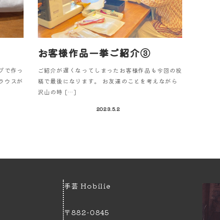
お客様作品一挙ご紹介③
プで作っ
ご紹介が遅くなってしまったお客様作品も今回の投
ラウスが
稿で最後になります。 お友達のことを考えながら
沢山の時 […]
2023.5.2
手芸 Hobilie
〒882-0845