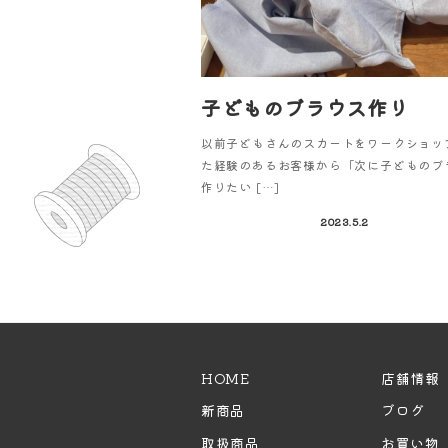
子どものブラウス作り
以前子どもさんのスカートをワークショッ
た経験のあるお客様から「次に子どものブ
作りたい […]
2023.5.2
HOME
店舗情報
新商品
ブログ
取扱商品
お買い物