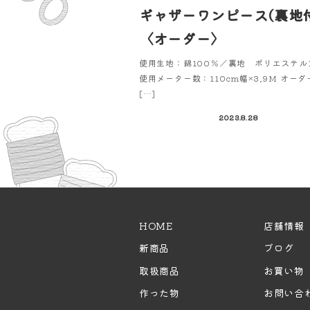
ギャザーワンピース(裏地付
〈オーダー〉
使用生地：綿100％／裏地 ポリエステル
使用メーター数：110cm幅×3.9M オーダ
[…]
2023.8.28
HOME
店舗情報
新商品
ブログ
取扱商品
お買い物
作った物
お問い合