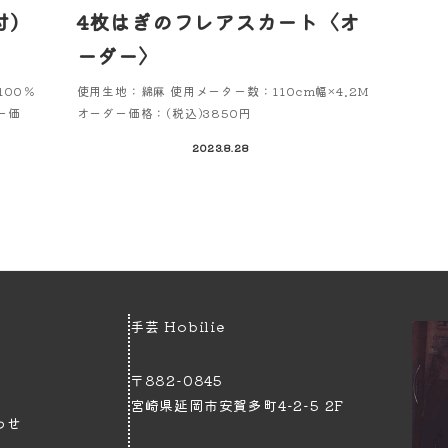
)
4枚はぎのフレアスカート〈オ
ーダー〉
100％
使用生地：綿麻 使用メーター数：110cm幅×4.2M
ー価
オーダー価格：(税込)3850円
2023.8.28
手芸 Hobilie
〒882-0845
宮崎県延岡市安賀多町4−2−5 2F
わせ