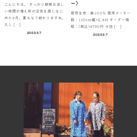
ー〉
こんにちは。 すっかり朝晩は涼し
い時間が増え秋の空気を感じはじ
使用生地：麻100％ 使用メーター
めた9月。夏ももう終わりますね。
数：110cm幅×2.4M オーダー価
久し […]
格：(税込)4730円 今回 […]
2023.9.7
2023.9.7