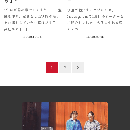
の１～
ー
1年ほど前の事でしょうか・・・型
今回ご紹介するエプロンは、
紙を作り、裁断をした状態の商品
Instagramで1度目のオーダーを
をお渡ししていたお客様が先日ご
ご紹介しました。今回は生地を変
来店され […]
えての […]
2022.10.25
2022.10.12
投
1
2
稿
ナ