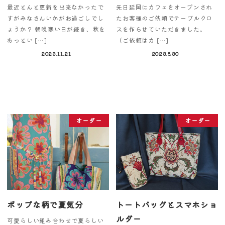
最近とんと更新を出来なかったで
先日延岡にカフェをオープンされ
すがみなさんいかがお過ごしでし
たお客様のご依頼でテーブルクロ
ょうか？ 朝晩寒い日が続き、秋を
スを作らせていただきました。
あっとい […]
（ご依頼はカ […]
2023.11.21
2023.6.30
オーダー
オーダー
ポップな柄で夏気分
トートバッグとスマホショ
ルダー
可愛らしい組み合わせで夏らしい