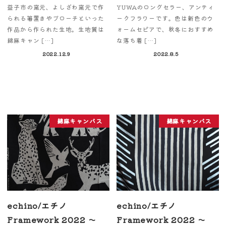
益子市の窯元、よしざわ窯元で作
YUWAのロングセラー、アンティ
られる箸置きやブローチといった
ークフラワーです。色は新色のウ
作品から作られた生地。生地質は
ォームセピアで、秋冬におすすめ
綿麻キャン […]
な落ち着 […]
2022.12.9
2022.8.5
綿麻キャンバス
綿麻キャンバス
echino/エチノ
echino/エチノ
Framework 2022 ～
Framework 2022 ～