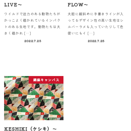
LIVE～
FLOW～
ワイルドで迫力のある動物たちが
大胆に縦斜めに手書きラインが入
かっこよく描かれているインパク
ってるデザイン性の高い生地はシ
トのある生地です。動物たちは大
ルバーラメも入っていたりして色
きく描かれ […]
使いにもイ […]
2022.7.25
2022.7.25
綿麻キャンバス
KESHIKI（ケシキ）～