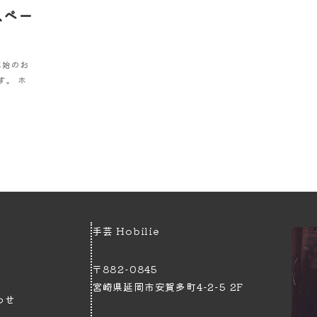
スペー
年始のお
す。 ホ
手芸 Hobilie
〒882-0845
宮崎県延岡市安賀多町4−2−5 2F
わせ