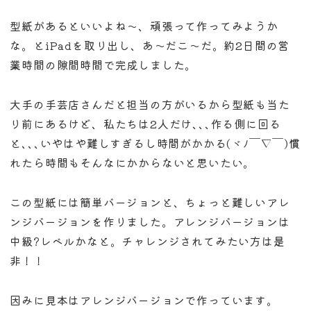
型紙があるといいよね〜、頑張って作ってみようか
な。とiPadを取り出し、あ〜だこ〜だ。約2日間の営
業時間の隙間時間で完成しました。
大手の手芸店さんだと担当の方がいるから型紙も当た
り前にあるけど、私たちは2人だけ､､､作る側に回る
と､､､いやはや難しすぎるし時間がかかる(ヾﾉ￣▽￣)慣
れたら時間もそんなにかからないと思いたい。
この型紙には簡単バージョンと、ちょっと難しいアレ
ンジバージョンを作りました。アレンジバージョンは
中級?レベルかなと。チャレンジされてみたい方は是
非！！
因みに見本はアレンジバージョンで作っています。