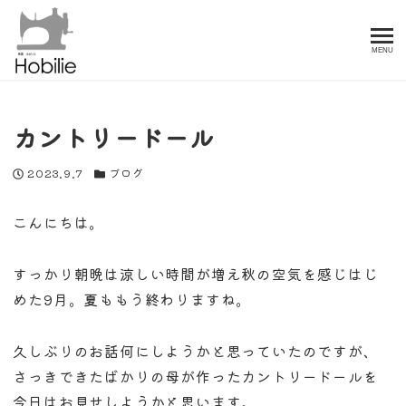
MENU
カントリードール
投稿日
カテゴリー
2023.9.7
ブログ
こんにちは。
すっかり朝晩は涼しい時間が増え秋の空気を感じはじ
めた9月。夏ももう終わりますね。
久しぶりのお話何にしようかと思っていたのですが、
さっきできたばかりの母が作ったカントリードールを
今日はお見せしようかと思います。