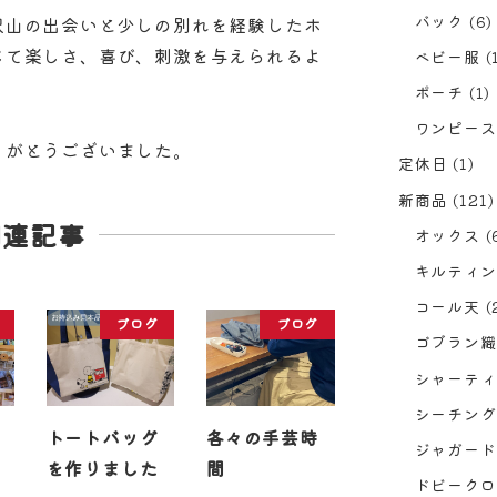
バック
(6)
沢山の出会いと少しの別れを経験したホ
じて楽しさ、喜び、刺激を与えられるよ
ベビー服
(
ポーチ
(1)
ワンピース
りがとうございました。
定休日
(1)
新商品
(121)
関連記事
オックス
(
キルティン
コール天
(
ブログ
ブログ
ゴブラン織
シャーティ
シーチング
トートバッグ
各々の手芸時
ジャガード
を作りました
間
ドビークロ