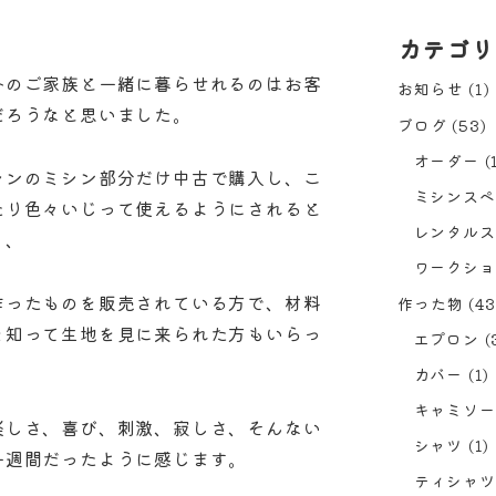
カテゴリ
外のご家族と一緒に暮らせれるのはお客
お知らせ
(1)
だろうなと思いました。
ブログ
(53)
オーダー
(
シンのミシン部分だけ中古で購入し、こ
ミシンスペ
たり色々いじって使えるようにされると
レンタルス
り、
ワークショ
作ったものを販売されている方で、材料
作った物
(43
を知って生地を見に来られた方もいらっ
エプロン
(
カバー
(1)
キャミソー
楽しさ、喜び、刺激、寂しさ、そんない
シャツ
(1)
一週間だったように感じます。
ティシャツ