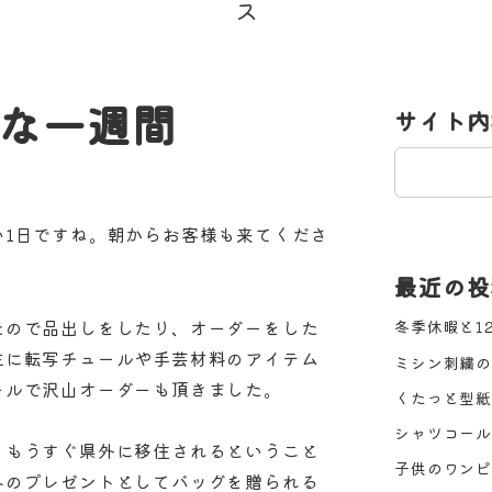
な一週間
サイト内
検
索
い1日ですね。朝からお客様も来てくださ
最近の投
たので品出しをしたり、オーダーをした
冬季休暇と1
主に転写チュールや手芸材料のアイテム
ミシン刺繍の
ールで沢山オーダーも頂きました。
くたっと型紙
シャツコール
、もうすぐ県外に移住されるということ
子供のワンピ
へのプレゼントとしてバッグを贈られる