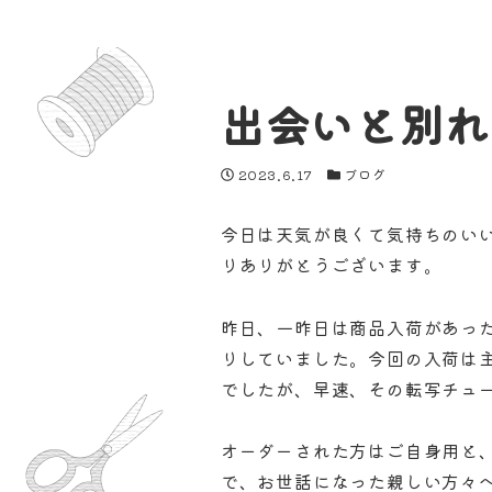
出会いと別れ
投稿日
カテゴリー
2023.6.17
ブログ
今日は天気が良くて気持ちのい
りありがとうございます。
昨日、一昨日は商品入荷があっ
りしていました。今回の入荷は
でしたが、早速、その転写チュ
オーダーされた方はご自身用と
で、お世話になった親しい方々