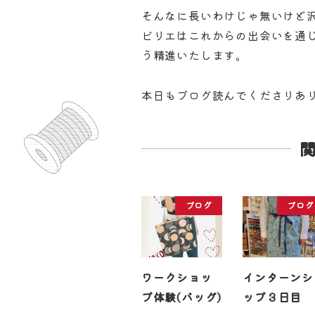
そんなに長いわけじゃ無いけど
ビリエはこれからの出会いを通
う精進いたします。
本日もブログ読んでくださりあ
ブログ
ブログ
ワークショッ
インターンシ
プ体験(バッグ)
ップ３日目