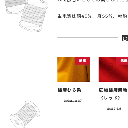
生地質は綿45％、麻55％、幅約
綿麻
綿麻
綿麻むら染
広幅綿麻無地
〈レッド〉
2022.12.27
2022.8.5