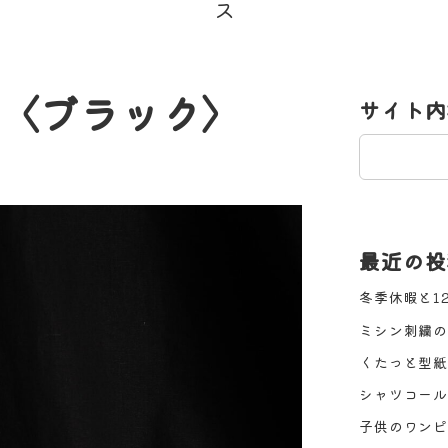
〈ブラック〉
サイト内
検
ー
索
最近の投
冬季休暇と1
ミシン刺繍の
くたっと型紙
シャツコール
子供のワンピ