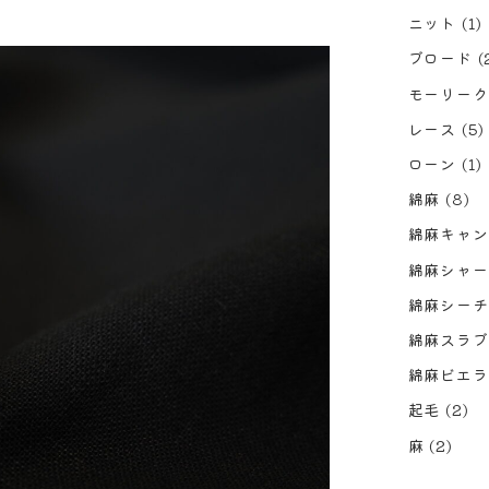
ニット
(1)
ブロード
(
モーリーク
レース
(5)
ローン
(1)
綿麻
(8)
綿麻キャン
綿麻シャー
綿麻シーチ
綿麻スラブ
綿麻ビエラ
起毛
(2)
麻
(2)