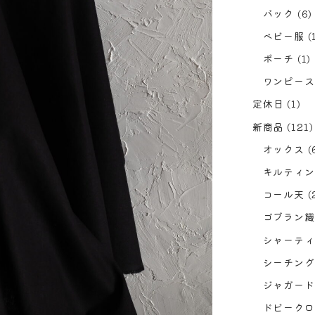
バック
(6)
ベビー服
(
ポーチ
(1)
ワンピース
定休日
(1)
新商品
(121)
オックス
(
キルティン
コール天
(
ゴブラン織
シャーティ
シーチング
ジャガード
ドビークロ