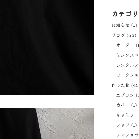
カテゴリ
お知らせ
(1)
ブログ
(53)
オーダー
(
ミシンスペ
レンタルス
ワークショ
作った物
(43
エプロン
(
カバー
(1)
キャミソー
シャツ
(1)
ティシャツ