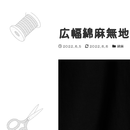
広幅綿麻無地
投稿日
更新日
カテゴリ
2022.8.5
2022.8.8
綿麻