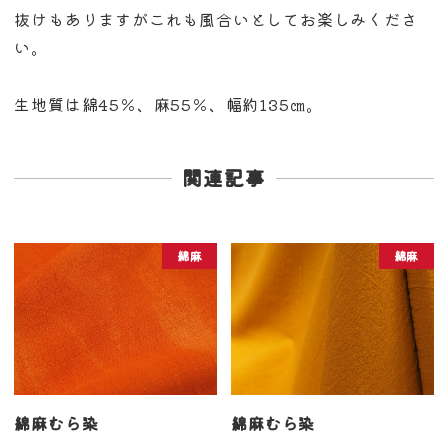
抜けもありますがこれも風合いとしてお楽しみくださ
い。
生地質は綿45％、麻55％、幅約135㎝。
関連記事
綿麻
綿麻
綿麻むら染
綿麻むら染