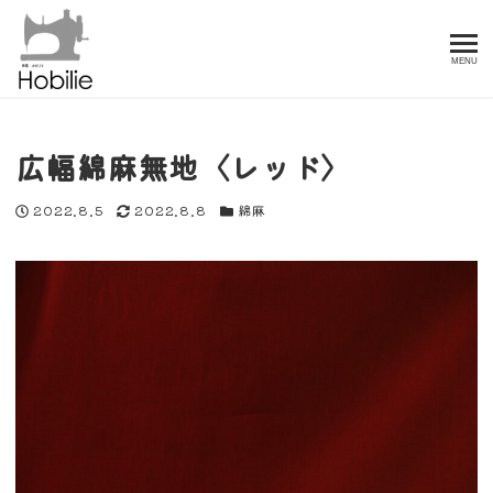
MENU
広幅綿麻無地〈レッド〉
投稿日
更新日
カテゴリー
2022.8.5
2022.8.8
綿麻