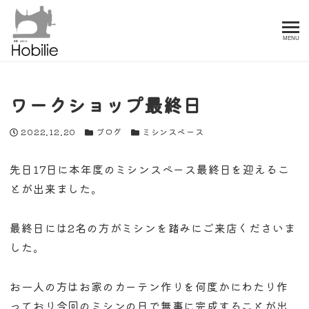
MENU
ワークショップ最終日
投稿日
カテゴリー
カテゴリー
2022.12.20
ブログ
ミシンスペース
先日17日に本年度のミシンスペース最終日を迎えるこ
とが出来ました。
最終日には2名の方がミシンを踏みにご来店くださいま
した。
お一人の方はお家のカーテン作りを何度かにわたり作
っており今回のミシンの日で無事に完成することが出